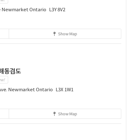
e Newmarket Ontario L3Y 8V2
Show Map
 해동검도
ew!
Ave. Newmarket Ontario L3X 1W1
Show Map