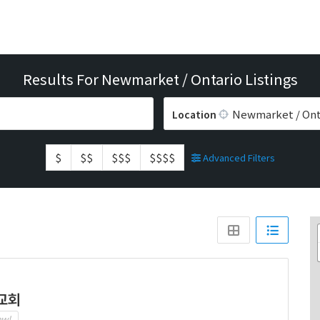
Results For
Newmarket / Ontario
Listings
Newmarket / Ont
Location
$
$$
$$$
$$$$
Advanced Filters
교회
ew!