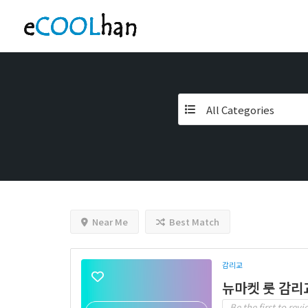
All Categories
Near Me
Best Match
감리교
뉴마켓 룻 감리
Be the first to revi