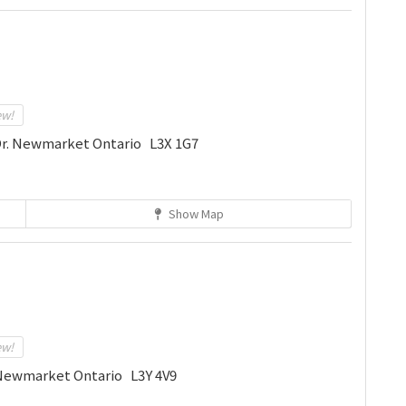
ew!
Dr. Newmarket Ontario L3X 1G7
Show Map
ew!
 Newmarket Ontario L3Y 4V9