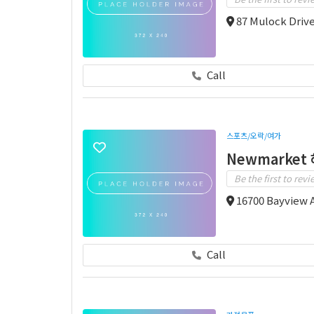
87 Mulock Driv
Call
스포츠/오락/여가
Newmarket
Be the first to revi
16700 Bayview 
Call