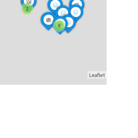
2
8
Leaflet