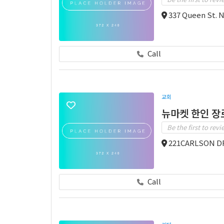
337 Queen St. 
Call
교회
뉴마켓 한인 장
Be the first to revi
221CARLSON DR
Call