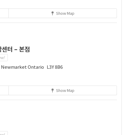
Show Map
센터 – 본점
ew!
t. Newmarket Ontario L3Y 8B6
Show Map
ew!