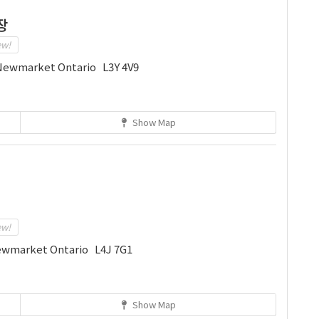
장
ew!
 Newmarket Ontario L3Y 4V9
Show Map
ew!
Newmarket Ontario L4J 7G1
Show Map