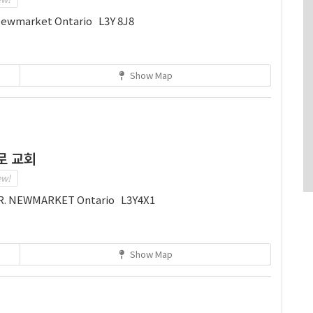
Newmarket Ontario L3Y 8J8
Show Map
로 교회
ew!
. NEWMARKET Ontario L3Y4X1
Show Map