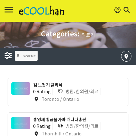
Categories:
의료기
Near Me
김 보청기 클리닉
0 Rating
병원/한의원/의료
Toronto / Ontario
홍영재 황금불가마 캐나다총판
0 Rating
병원/한의원/의료
Thornhill / Ontario